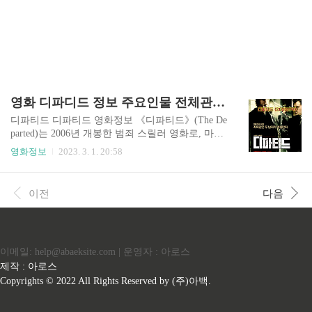
영화 디파디드 정보 주요인물 전체관람객 흥행수입
디파티드 디파티드 영화정보 《디파티드》(The De
parted)는 2006년 개봉한 범죄 스릴러 영화로, 마틴
스콜세지가 감독을 맡았으며 레오나르도 디카프리
영화정보
2023. 3. 1. 20:58
오, 맷 데이먼, 잭 니콜슨, 마크 월버그, 마틴 쉰이
주연을 맡았다. 이 영화는 2002년 홍콩 영화 "무간
도(Infernal Affairs)"를 리메이크한 것이다 디파티
이전
다음
드는 보스턴에서 열리며, 법의 반대편에 있는 빌리
코스티건(디카프리오 분)과 콜린 설리번(데이먼
분) 두 남자를 따라간다. 코스티건은 악명 높은 아
일랜드계 미국인 갱단의 내부에 잠입하기 위해 잠
이메일: help@abaeksite.com | 운영자 : 아로스
복근무를 하는 경찰관이고, 설리번은 경찰서에 잠
입한 같은 갱단의 일원이다. 이야기가 전개되면서
제작 : 아로스
두 남자는 서로의 존재를 점점 더 의식하게 되고 위
Copyrights © 2022 All Rights Reserved by (주)아백.
험한 고양이와 쥐의 게임을 시작한다. 한편, 그..